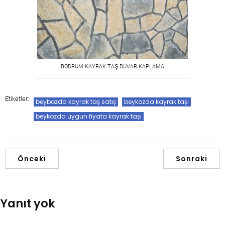
BODRUM KAYRAK TAŞ DUVAR KAPLAMA
Etiketler:
beybozda kayrak taş satış
beykozda kayrak taşı
beykozda uygun fiyata kayrak taşı
Önceki
Sonraki
Yanıt yok