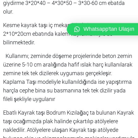
giydirme 3*20*40 – 4*30*50 – 3*30-60 cm ebatda
olur.
Kesme kayrak taşı iç mekan işinde ise 2*5*20 –
Whatsapp'tan Ulaşın
2*10*20cm ebatında kalem kayrak ismiyle de
bilinmektedir.
Kullanımı; zeminde döşeme projelerinde beton zemin
üzerine 5-10 cm aralığında hafif ıslak harç kullanılarak
zemine tek tek dizilerek uyguması gerçekleşir.
Kaplama Taşı modeliyle kullanıldığında ise yapıştırma
harçla cephe bina su basmanına tek tek dizilir yada
fileli şekliyle uygulanır
Ebatlı Kayrak taşı Bodrum Kızılağaç ta bulunan Kayrak
taşı ocağımızda plak halinde çıkartılıp atölyelere
nakledilir. Atölyelere ulaşan Kayrak taşı atölyede