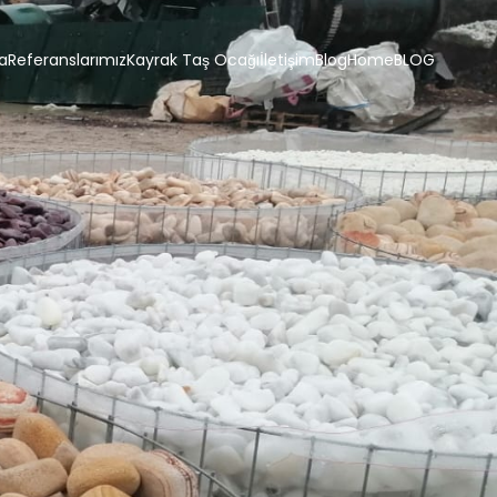
a
Referanslarımız
Kayrak Taş Ocağı
İletişim
Blog
Home
BLOG