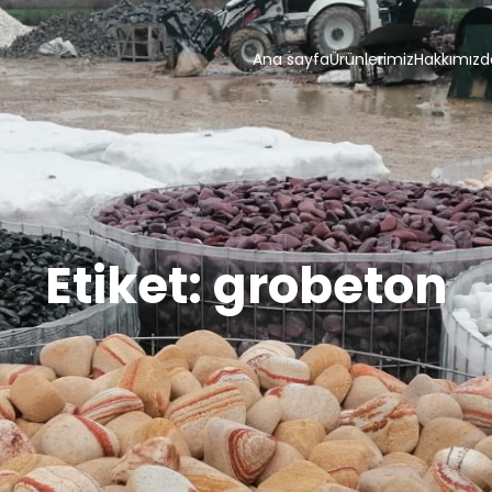
Ana sayfa
Ürünlerimiz
Hakkımızd
Etiket:
grobeton