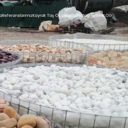
a
Referanslarımız
Kayrak Taş Ocağı
İletişim
Blog
Home
BLOG