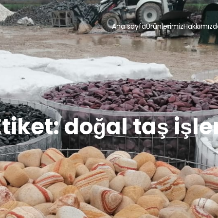
Ana sayfa
Ürünlerimiz
Hakkımızd
Etiket:
doğal taş işler