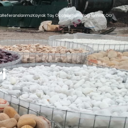
a
Referanslarımız
Kayrak Taş Ocağı
İletişim
Blog
Home
BLOG
i