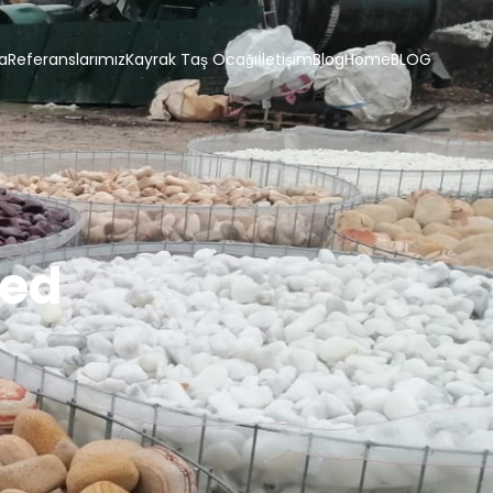
a
Referanslarımız
Kayrak Taş Ocağı
İletişim
Blog
Home
BLOG
zed