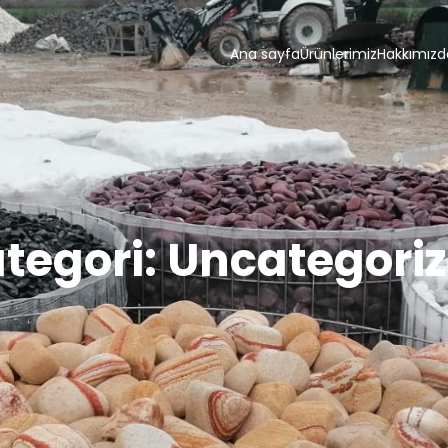
Ana sayfa
Ürünlerimiz
Hakkımızd
tegori:
Uncategori