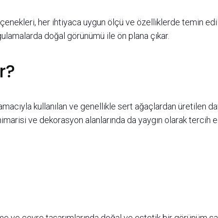
nekleri, her ihtiyaca uygun ölçü ve özelliklerde temin edi
gulamalarda doğal görünümü ile ön plana çıkar.
r?
amacıyla kullanılan ve genellikle sert ağaçlardan üretilen d
marisi ve dekorasyon alanlarında da yaygın olarak tercih e
eme ve çevre tasarımlarında doğal ve estetik bir görünüm sa