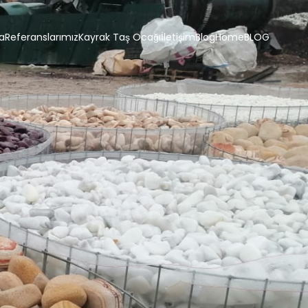
a
Referanslarımız
Kayrak Taş Ocağı
İletişim
Blog
Home
BLOG